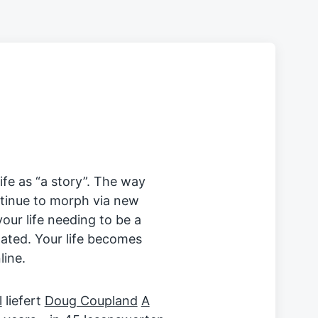
ife as “a story”. The way
ontinue to morph via new
your life needing to be a
dated. Your life becomes
ine.
l
liefert
Doug Coupland
A