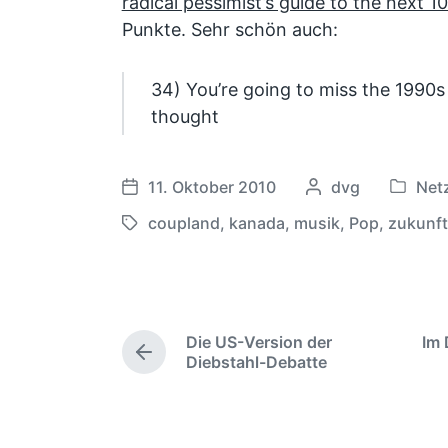
radical pessimist’s guide to the next 1
Punkte. Sehr schön auch:
34) You’re going to miss the 1990
thought
11. Oktober 2010
G
dvg
Net
V
V
e
e
e
coupland
,
kanada
,
musik
,
Pop
,
zukunft
S
s
r
r
c
c
ö
ö
h
h
f
f
l
r
f
f
a
i
e
Die US-Version der
Im 
e
g
e
V
Diebstahl-Debatte
n
n
w
b
o
t
t
r
ö
e
l
l
h
r
n
i
i
e