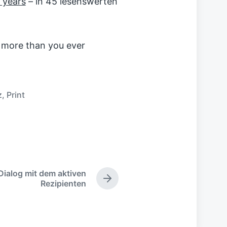
0 years
– in 45 lesenswerten
s more than you ever
z
,
Print
Dialog mit dem aktiven
N
Rezipienten
ä
c
h
s