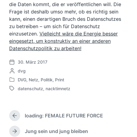
die Daten kommt, die er veröffentlichen will. Die
Frage ist deshalb umso mehr, ob es richtig sein
kann, einen derartigen Bruch des Datenschutzes
zu betreiben – um sich für Datenschutz
einzusetzen.
Vielleicht wäre die Energie besser
eingesetzt, um konstruktiv an einer anderen
Datenschutzpolitik zu arbeiten!
30. März 2017
V
G
dvg
e
e
r
DVG
,
Netz
,
Politik
,
Print
V
s
ö
datenschutz
,
nacktimnetz
e
c
f
S
r
h
f
c
ö
r
e
h
f
i
n
l
f
loading: FEMALE FUTURE FORCE
e
t
a
V
e
b
l
g
o
n
e
i
w
r
Jung sein und jung bleiben
N
t
n
c
h
ö