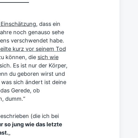
 Einschätzung
, dass ein
 Jahre noch genauso sehe
bens verschwendet habe.
eilte kurz vor seinem Tod
zu können, die
sich wie
ich. Es ist nur der Körper,
wenn du geboren wirst und
e was sich ändert ist deine
l das Gerede, ob
en, dumm.“
eschrieben (die ich bei
r so jung wie das letzte
ast.
„