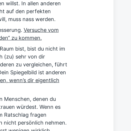
 willst. In allen anderen
cht auf den perfekten
ll, muss nass werden.
besserung.
Versuche vom
rden“ zu kommen.
aum bist, bist du nicht im
 (zu) sehr von dir
deren zu vergleichen, führt
ein Spiegelbild ist anderen
n, wenn’s dir eigentlich
 von Menschen, denen du
rtrauen würdest. Wenn es
em Ratschlag fragen
uch nicht persönlich nehmen.
rst wenigen wirklich