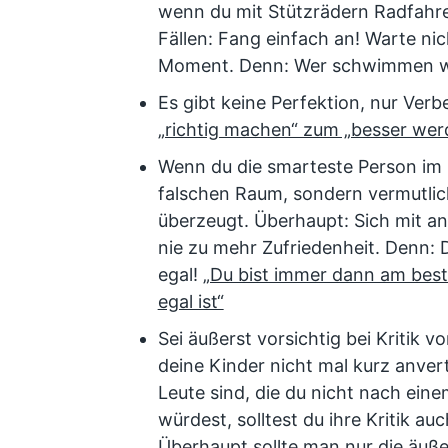
wenn du mit Stützrädern Radfahren
Fällen: Fang einfach an! Warte ni
Moment. Denn: Wer schwimmen wi
Es gibt keine Perfektion, nur Ver
„richtig machen“ zum „besser we
Wenn du die smarteste Person im R
falschen Raum, sondern vermutlich
überzeugt. Überhaupt: Sich mit an
nie zu mehr Zufriedenheit. Denn: D
egal!
„Du bist immer dann am beste
egal ist“
Sei äußerst vorsichtig bei Kritik
deine Kinder nicht mal kurz anve
Leute sind, die du nicht nach ein
würdest, solltest du ihre Kritik a
Überhaupt sollte man nur die äuße