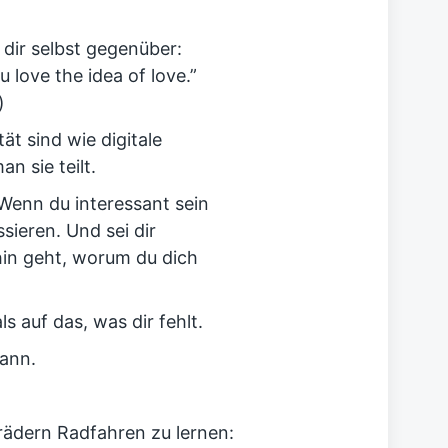
 dir selbst gegenüber:
 love the idea of love.”
)
ät sind wie digitale
n sie teilt.
Wenn du interessant sein
sieren. Und sei dir
hin geht, worum du dich
s auf das, was dir fehlt.
kann.
.
zrädern Radfahren zu lernen: