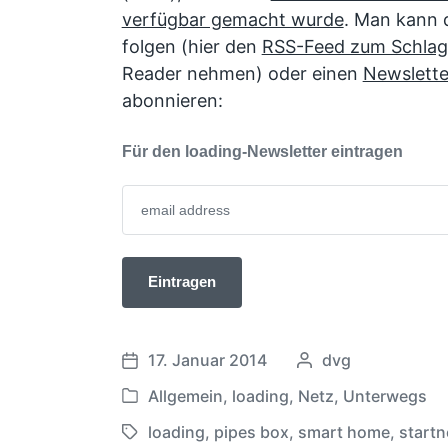
verfügbar gemacht wurde
. Man kann 
folgen (hier den
RSS-Feed zum Schlag
Reader nehmen) oder einen
Newslette
abonnieren:
Für den loading-Newsletter eintragen
17. Januar 2014
G
dvg
V
e
e
Allgemein
,
loading
,
Netz
,
Unterwegs
V
s
r
e
loading
,
pipes box
,
c
smart home
,
startn
S
ö