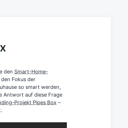
ox
he den
Smart-Home-
n den Fokus der
 Zuhause so smart werden,
e Antwort auf diese Frage
ding-Projekt Pipes Box
–
.