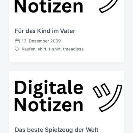
Für das Kind im Vater
13. Dezember 2009
V
Kaufen
,
shirt
,
t-shirt
,
threadless
e
S
r
c
ö
h
f
l
f
a
e
g
n
w
t
ö
l
r
i
t
c
e
h
r
u
Das beste Spielzeug der Welt
n