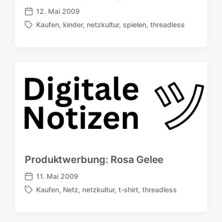
g
12. Mai 2009
V
s
Kaufen
,
kinder
,
netzkultur
,
spielen
,
threadless
e
d
S
r
a
c
ö
t
h
f
u
l
f
m
a
e
g
n
w
t
ö
l
r
i
t
c
e
h
r
u
Produktwerbung: Rosa Gelee
n
g
11. Mai 2009
V
s
Kaufen
,
Netz
,
netzkultur
,
t-shirt
,
threadless
e
d
S
r
a
c
ö
t
h