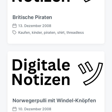
c
e
h
r
u
Britische Piraten
n
g
13. Dezember 2008
V
s
Kaufen
,
kinder
,
piraten
,
shirt
,
threadless
e
d
S
r
a
c
ö
t
h
f
u
l
f
m
a
e
g
n
w
t
ö
l
r
i
t
c
e
h
r
u
Norwegerpulli mit Windel-Knöpfen
n
g
10. Dezember 2008
V