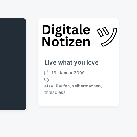
Live what you love
13. Januar 2009
V
e
etsy
,
Kaufen
,
selbermachen
,
r
S
threadless
ö
c
f
h
f
l
e
a
n
g
t
w
l
ö