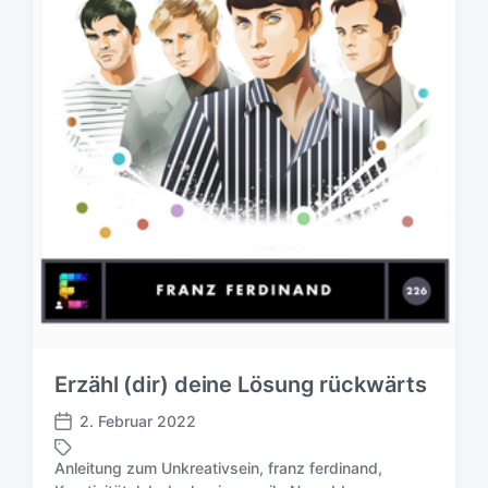
Erzähl (dir) deine Lösung rückwärts
2. Februar 2022
V
e
Anleitung zum Unkreativsein
,
franz ferdinand
,
r