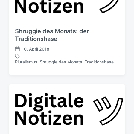
Shruggie des Monats: der
Traditionshase
10. April 2018
V
e
Pluralismus
,
Shruggie des Monats
,
Traditionshase
S
r
c
ö
h
f
l
f
a
e
g
n
w
t
ö
l
r
i
t
c
e
h
r
u