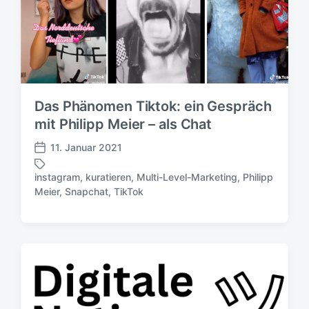
Das Phänomen Tiktok: ein Gespräch
mit Philipp Meier – als Chat
11. Januar 2021
V
e
instagram
,
kuratieren
,
Multi-Level-Marketing
,
Philipp
r
S
Meier
,
Snapchat
,
TikTok
ö
c
f
h
f
l
e
a
n
g
t
w
l
ö
i
r