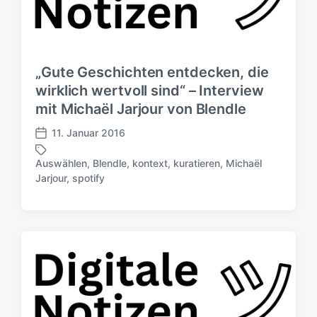
c
t
h
e
u
r
n
g
„Gute Geschichten entdecken, die
s
wirklich wertvoll sind“ – Interview
d
mit Michaël Jarjour von Blendle
a
t
11. Januar 2016
u
V
m
e
Auswählen
,
Blendle
,
kontext
,
kuratieren
,
Michaël
r
S
Jarjour
,
spotify
ö
c
f
h
f
l
e
a
n
g
t
w
l
ö
i
r
c
t