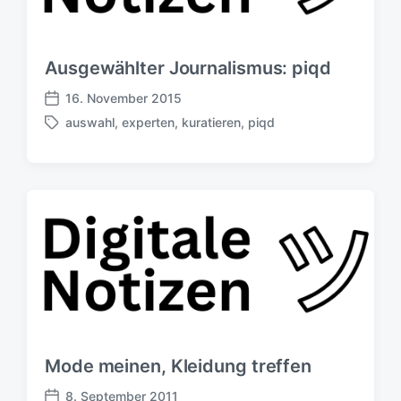
h
e
u
r
n
g
Ausgewählter Journalismus: piqd
s
d
16. November 2015
V
a
auswahl
,
experten
,
kuratieren
,
piqd
e
S
t
r
c
u
ö
h
m
f
l
f
a
e
g
n
w
t
ö
l
r
i
t
c
e
h
r
u
Mode meinen, Kleidung treffen
n
g
8. September 2011