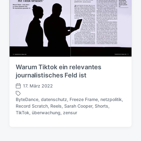
Warum Tiktok ein relevantes
journalistisches Feld ist
17. März 2022
V
e
ByteDance
,
datenschutz
,
Freeze Frame
,
netzpolitik
,
r
Record Scratch
,
Reels
,
Sarah Cooper
,
Shorts
,
S
ö
TikTok
,
überwachung
,
zensur
c
f
h
f
l
e
a
n
g