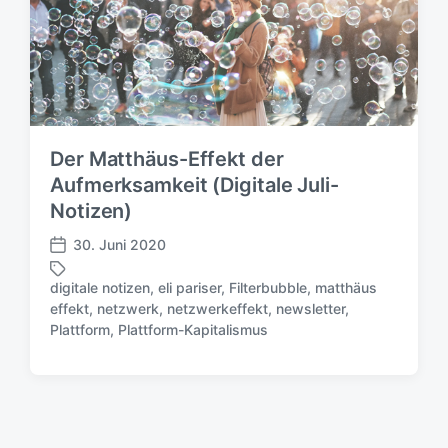
Der Matthäus-Effekt der
Aufmerksamkeit (Digitale Juli-
Notizen)
30. Juni 2020
V
e
digitale notizen
,
eli pariser
,
Filterbubble
,
matthäus
r
effekt
,
netzwerk
,
netzwerkeffekt
,
newsletter
,
S
ö
Plattform
,
Plattform-Kapitalismus
c
f
h
f
l
e
a
n
g
t
w
l