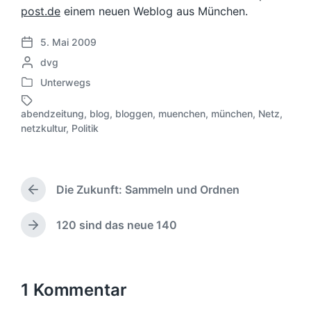
post.de
einem neuen Weblog aus München.
5. Mai 2009
V
G
dvg
e
e
r
Unterwegs
V
s
ö
e
c
f
abendzeitung
,
blog
,
bloggen
,
muenchen
,
münchen
,
Netz
,
r
h
S
f
netzkultur
,
Politik
ö
r
c
e
f
i
h
n
f
e
l
t
e
b
a
l
Die Zukunft: Sammeln und Ordnen
n
e
g
V
i
t
n
o
w
c
l
r
v
ö
h
120 sind das neue 140
N
i
h
o
r
u
ä
c
e
n
t
n
c
h
r
e
g
h
i
t
r
s
s
1 Kommentar
g
i
d
t
e
n