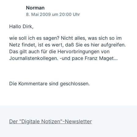
a
e
r
t
r
Norman
B
u
B
8. Mai 2009 um 20:00 Uhr
e
e
m
i
i
Hallo Dirk,
t
t
r
wie soll ich es sagen? Nicht alles, was sich so im
r
a
a
Netz findet, ist es wert, daß Sie es hier aufgreifen.
g
g
Das gilt auch für die Hervorbringungen von
:
:
Journalistenkollegen. -und pace Franz Maget…
Die Kommentare sind geschlossen.
Der "Digitale Notizen"-Newsletter