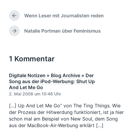
ö
r
e
h
f
i
n
l
f
Wenn Leser mit Journalisten reden
e
t
a
V
e
b
l
g
o
n
e
i
w
r
Natalie Portman über Feminismus
N
t
n
c
h
ö
ä
l
v
h
e
r
c
i
o
r
u
t
h
c
n
i
n
e
s
1 Kommentar
h
g
g
r
t
t
e
s
e
i
r
d
r
Digitale Notizen » Blog Archive » Der
n
B
a
B
Song aus der iPod-Werbung: Shut Up
e
t
e
And Let Me Go
i
u
i
2. Mai 2008 um 10:46 Uhr
t
m
t
r
r
[…] Up And Let Me Go” von The Ting Things. Wie
a
a
der Prozess der Hitwerdung funktioniert, ist ja hier
g
g
schon mal am Beispiel von New Soul, dem Song
:
:
aus der MacBook-Air-Werbung erklärt […]