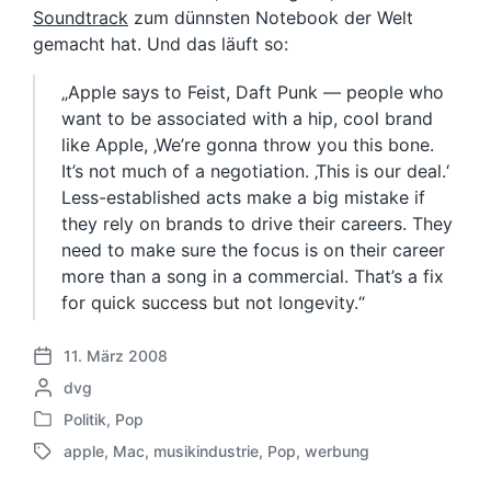
Soundtrack
zum dünnsten Notebook der Welt
gemacht hat. Und das läuft so:
„Apple says to Feist, Daft Punk — people who
want to be associated with a hip, cool brand
like Apple, ‚We’re gonna throw you this bone.
It’s not much of a negotiation. ‚This is our deal.‘
Less-established acts make a big mistake if
they rely on brands to drive their careers. They
need to make sure the focus is on their career
more than a song in a commercial. That’s a fix
for quick success but not longevity.“
11. März 2008
V
G
dvg
e
e
r
Politik
,
Pop
V
s
ö
apple
,
Mac
,
musikindustrie
,
Pop
,
werbung
e
c
f
S
r
h
f
c