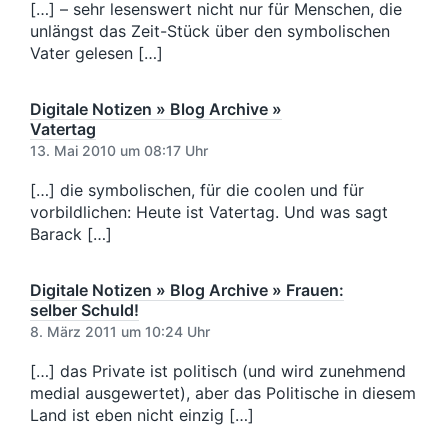
m
t
[…] – sehr lesenswert nicht nur für Menschen, die
r
r
unlängst das Zeit-Stück über den symbolischen
a
a
Vater gelesen […]
g
g
:
:
Digitale Notizen » Blog Archive »
Vatertag
13. Mai 2010 um 08:17 Uhr
[…] die symbolischen, für die coolen und für
vorbildlichen: Heute ist Vatertag. Und was sagt
Barack […]
Digitale Notizen » Blog Archive » Frauen:
selber Schuld!
8. März 2011 um 10:24 Uhr
[…] das Private ist politisch (und wird zunehmend
medial ausgewertet), aber das Politische in diesem
Land ist eben nicht einzig […]