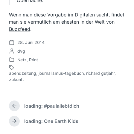
Oberfläche.“
Wenn man diese Vorgabe im Digitalen sucht,
findet
man sie vermutlich am ehesten in der Welt von
Buzzfeed
.
28. Juni 2014
V
G
dvg
e
e
r
Netz
,
Print
V
s
ö
e
c
f
abendzeitung
,
journalismus-tagebuch
,
richard gutjahr
,
r
h
S
f
zukunft
ö
r
c
e
f
i
h
n
f
e
l
t
e
b
a
l
loading: #paulaliebtdich
n
e
g
V
i
t
n
o
w
c
l
r
v
ö
h
loading: One Earth Kids
N
i
h
o
r
u
ä
c
e
n
t
n