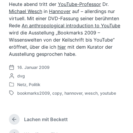
Heute abend tritt der
YouTube-Professor
Dr.
Michael Wesch
in
Hannover
auf – allerdings nur
virtuell. Mit einer DVD-Fassung seiner berühmten
Rede
An anthropological introduction to YouTube
wird die Ausstellung „Bookmarks 2009 –
Wissenswelten von der Keilschrift bis YouTube“
eröffnet, über die ich
hier
mit dem Kurator der
Ausstellung gesprochen habe.
16. Januar 2009
V
G
dvg
e
e
r
Netz
,
Politik
V
s
ö
bookmarks2009
,
copy
,
hannover
,
wesch
,
youtube
e
c
f
S
r
h
f
c
ö
r
e
h
f
i
n
l
f
Lachen mit Beckett
e
t
a
V
e
b
l
g
o
n
e
i