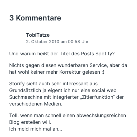
h
e
r
c
i
o
r
u
t
h
c
n
i
n
e
s
3 Kommentare
h
g
g
r
t
t
e
s
e
i
r
d
r
TobiTatze
n
B
a
B
2. Oktober 2010 um 00:58 Uhr
e
t
e
i
u
i
Und warum heißt der Titel des Posts Spotify?
t
m
t
r
Nichts gegen diesen wunderbaren Service, aber da
r
a
a
hat wohl keiner mehr Korrektur gelesen :)
g
g
:
Storify sieht auch sehr interessant aus.
:
Grundsätzlich ja eigentlich nur eine social web
Suchmaschine mit integrierter „Zitierfunktion“ der
verschiedenen Medien.
Toll, wenn man schnell einen abwechslungsreichen
Blog erstellen will.
Ich meld mich mal an…