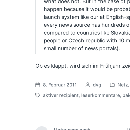
what does not. But in the case of p
happen because it would be probab
launch system like our at English-
every news source has hundreds of 
compared to countries like Slovakia
people or Czech republic with 10 m
small number of news portals).
Ob es klappt, wird sich im Frühjahr ze
8. Februar 2011
G
dvg
Netz
V
V
e
e
e
aktiver rezipient
,
leserkommentare
,
pai
S
s
r
r
c
c
ö
ö
h
h
f
f
l
r
f
f
a
i
e
Unterwegs nach
L
e