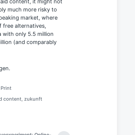
aid content, it might not
ly much more risky to
speaking market, where
free alternatives,
 with only 5.5 million
illion (and comparably
igen.
,
Print
d content
,
zukunft
iveexperiment: Online-