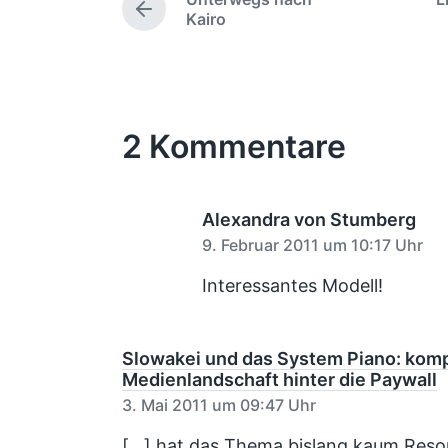
g
e
V
Kairo
n
n
w
b
o
t
t
r
ö
e
l
l
h
r
n
i
i
e
t
v
r
c
c
e
o
2 Kommentare
i
h
h
r
n
g
t
u
e
i
n
r
n
g
B
Alexandra von Stumberg
e
s
9. Februar 2011 um 10:17 Uhr
i
d
t
Interessantes Modell!
a
r
t
a
u
g
:
Slowakei und das System Piano: komp
m
Medienlandschaft hinter die Paywall
3. Mai 2011 um 09:47 Uhr
[…] hat das Thema bislang kaum Reson