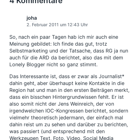
4 Kommentare
g
i
d
t
e
n
a
e
r
t
r
joha
B
u
B
2. Februar 2011 um 12:43 Uhr
e
m
e
i
i
So, nach ein paar Tagen hab ich mir auch eine
t
t
Meinung gebildet: Ich finde das gut, trotz
r
r
a
Selbstmarketing und der Tatsache, dass RG ja nun
a
g
auch für die ARD da berichtet, also das mit dem
g
:
Lonely Blogger nicht so ganz stimmt.
:
Das Interessante ist, dass er zwar als Journalist*
dahin geht, aber überhaupt keine Kontakte in die
Region hat und man in den ersten Beiträgen merkt,
dass ein bisschen Hintergrundwissen fehlt. Er ist
also somit nicht der Jens Weinreich, der von
irgendwelchen IOC-Kongressen berichtet, sondern
vielmehr theoretisch jedermann, der einfach mal
dahin reist um zu sehen und darüber zu berichten,
was passiert (und entsprechend mit den
Werkzeugen Text, Foto, Video, Social Media