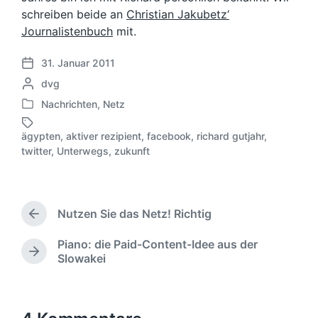
schreiben beide an
Christian Jakubetz‘
Journalistenbuch
mit.
31. Januar 2011
V
G
dvg
e
e
r
Nachrichten
,
Netz
V
s
ö
e
c
f
ägypten
,
aktiver rezipient
,
facebook
,
richard gutjahr
,
r
h
S
f
twitter
,
Unterwegs
,
zukunft
ö
r
c
e
f
i
h
n
f
e
l
t
e
b
a
l
Nutzen Sie das Netz! Richtig
n
e
g
V
i
t
n
o
w
c
Piano: die Paid-Content-Idee aus der
l
r
v
ö
h
N
Slowakei
i
h
o
r
u
ä
c
e
n
t
n
c
h
r
e
g
h
i
t
r
s
s