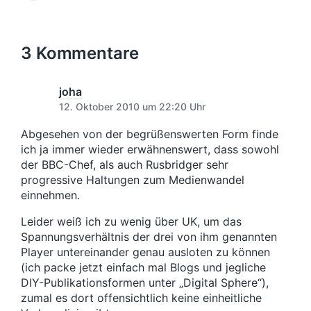
h
ä
l
v
h
e
r
c
i
o
r
u
t
h
c
n
i
n
e
s
3 Kommentare
h
g
g
r
t
t
e
s
e
i
r
d
r
joha
n
B
a
B
12. Oktober 2010 um 22:20 Uhr
e
t
e
i
u
i
Abgesehen von der begrüßenswerten Form finde
t
m
t
ich ja immer wieder erwähnenswert, dass sowohl
r
r
der BBC-Chef, als auch Rusbridger sehr
a
a
progressive Haltungen zum Medienwandel
g
g
:
einnehmen.
:
Leider weiß ich zu wenig über UK, um das
Spannungsverhältnis der drei von ihm genannten
Player untereinander genau ausloten zu können
(ich packe jetzt einfach mal Blogs und jegliche
DIY-Publikationsformen unter „Digital Sphere“),
zumal es dort offensichtlich keine einheitliche