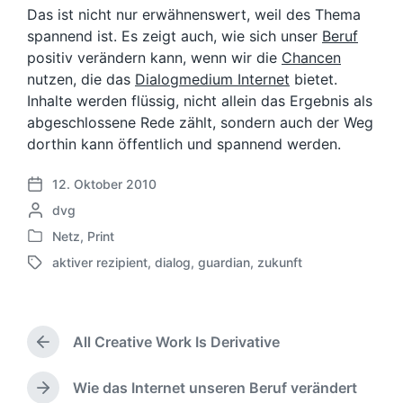
Das ist nicht nur erwähnenswert, weil des Thema
spannend ist. Es zeigt auch, wie sich unser
Beruf
positiv verändern kann, wenn wir die
Chancen
nutzen, die das
Dialogmedium Internet
bietet.
Inhalte werden flüssig, nicht allein das Ergebnis als
abgeschlossene Rede zählt, sondern auch der Weg
dorthin kann öffentlich und spannend werden.
12. Oktober 2010
V
G
dvg
e
e
r
Netz
,
Print
V
s
ö
aktiver rezipient
,
dialog
,
guardian
,
zukunft
e
c
f
S
r
h
f
c
ö
r
e
h
f
i
n
l
f
All Creative Work Is Derivative
e
t
a
V
e
b
l
g
o
n
e
i
w
r
Wie das Internet unseren Beruf verändert
N
t
n
c
ö