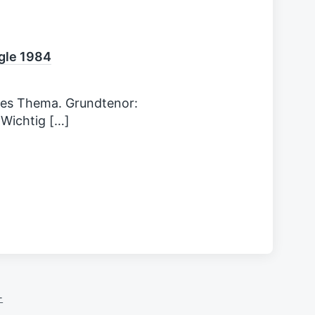
:
ogle 1984
oßes Thema. Grundtenor:
 Wichtig […]
-