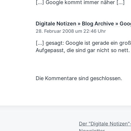
d
[…] Google kommt immer näher […]
a
a
g
t
:
u
Digitale Notizen » Blog Archive » Go
m
28. Februar 2008 um 22:46 Uhr
[…] gesagt: Google ist gerade ein gr
Aufgepasst, die sind gar nicht so nett.
Die Kommentare sind geschlossen.
Der "Digitale Notizen"