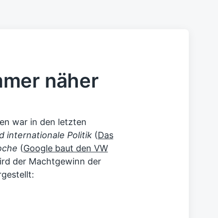
mmer näher
n war in den letzten
 internationale Politik
(
Das
oche
(
Google baut den VW
ird der Machtgewinn der
estellt: