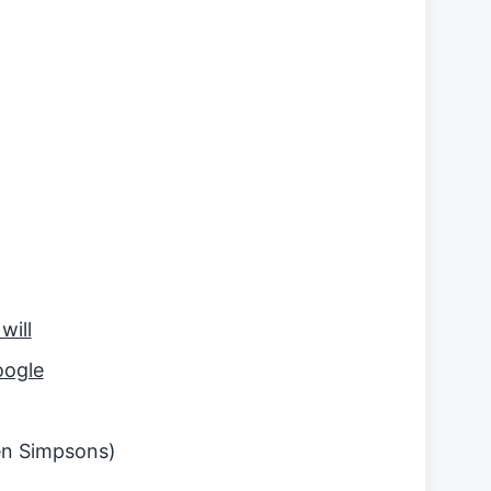
will
oogle
en Simpsons)