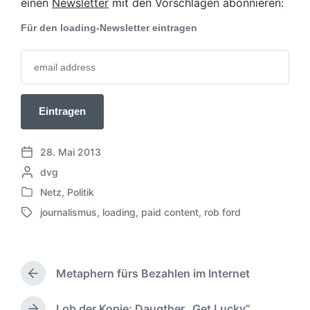
einen
Newsletter
mit den Vorschlägen abonnieren:
Für den loading-Newsletter eintragen
28. Mai 2013
V
G
dvg
e
e
r
Netz
,
Politik
V
s
ö
journalismus
,
loading
,
paid content
,
rob ford
e
c
f
S
r
h
f
c
ö
r
e
h
f
i
n
l
f
Metaphern fürs Bezahlen im Internet
e
t
a
V
e
b
l
g
o
n
e
i
w
r
Lob der Kopie: Daugther „Get Lucky“