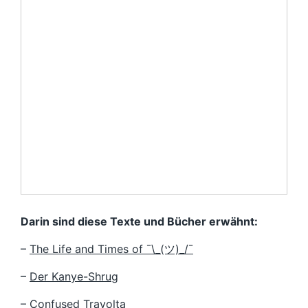
Darin sind diese Texte und Bücher erwähnt:
–
The Life and Times of ¯\_(ツ)_/¯
–
Der Kanye-Shrug
–
Confused Travolta