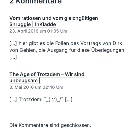
2 Kommentare
g
r
t
t
e
s
e
i
r
d
r
n
Vom ratlosen und vom gleichgültigen
B
a
B
Shruggie | InKladde
e
t
e
i
23. April 2016 um 01:05 Uhr
u
i
t
m
t
[…] hier gibt es die Folien des Vortrags von Dirk
r
r
a
von Gehlen, die Ausgang für diese Überlegungen
a
g
[…]
g
:
:
The Age of Trotzdem – Wir sind
unbeugsam |
3. Mai 2016 um 02:46 Uhr
[…] Trotzdem! ¯_(ツ)_/¯ […]
Die Kommentare sind geschlossen.