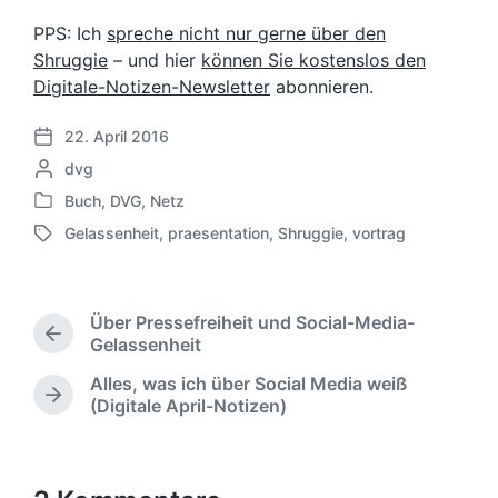
PPS: Ich
spreche nicht nur gerne über den
Shruggie
– und hier
können Sie kostenslos den
Digitale-Notizen-Newsletter
abonnieren.
22. April 2016
V
G
dvg
e
e
r
Buch
,
DVG
,
Netz
V
s
ö
Gelassenheit
,
praesentation
,
Shruggie
,
vortrag
e
c
f
S
r
h
f
c
ö
r
e
h
f
i
n
l
Über Pressefreiheit und Social-Media-
f
e
t
a
V
Gelassenheit
e
b
l
g
o
n
e
i
Alles, was ich über Social Media weiß
w
r
t
n
N
c
(Digitale April-Notizen)
ö
h
l
ä
v
h
r
e
i
c
o
u
r
t
c
h
n
n
i
e
h
s
g