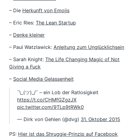
– Die
Herkunft von Emojis
– Eric Ries:
The Lean Startup
–
Denke kleiner
– Paul Watzlawick:
Anleitung zum Unglücklichsein
– Sarah Knight:
The Life Changing Magic of Not
Giving a Fuck
–
Social Media Gelassenheit
¯\_(ツ)_/¯ – ein Lob der Ratlosigkeit
https://t.co/CHMfGZgzJX
pic.twitter.com/9TLp9tRWk0
— Dirk von Gehlen (@dvg)
31. Oktober 2015
PS:
Hier ist das Shruggie-Prinzip auf Facebook