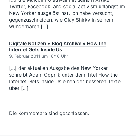
r
r
Twitter, Facebook, and social activism unlängst im
a
a
New Yorker ausgelöst hat. Ich habe versucht,
g
g
gegenzuschneiden, wie Clay Shirky in seinem
:
:
wunderbaren […]
Digitale Notizen » Blog Archive » How the
Internet Gets Inside Us
9. Februar 2011 um 18:16 Uhr
[…] der aktuellen Ausgabe des New Yorker
schreibt Adam Gopnik unter dem Titel How the
Internet Gets Inside Us einen der besseren Texte
über […]
Die Kommentare sind geschlossen.