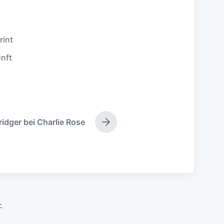
rint
nft
idger bei Charlie Rose
N
ä
c
h
s
t
e
r
-
B
e