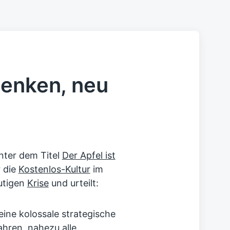
henken, neu
unter dem Titel
Der Apfel ist
 die
Kostenlos-Kultur
im
eutigen
Krise
und urteilt:
eine kolossale strategische
hren, nahezu alle