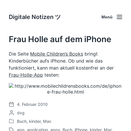
Digitale Notizen ツ
Menü
Frau Holle auf dem iPhone
Die Seite
Mobile Children’s Books
bringt
Kinderbücher aufs iPhone. Ob und wie das
funktioniert, kann man aktuell kostenfrei an der
Frau-Holle-App
testen:
4. Februar 2010
V
G
dvg
e
e
r
Buch
,
kinder
,
Mac
V
s
ö
app
,
application
,
apps
,
Buch
,
iPhone
,
kinder
,
Mac
e