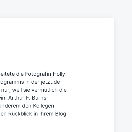
!
itete die Fotografin
Holly
rogramms in der
jetzt.de-
 nur, weil sie vermutlich die
beim
Arthur F. Burns
-
 anderem
den Kollegen
inen
Rückblick
in ihrem Blog