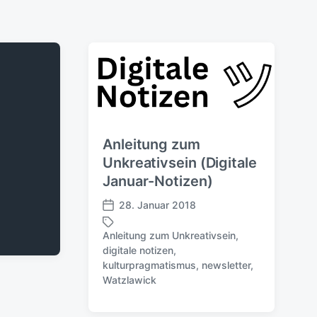
Anleitung zum
Unkreativsein (Digitale
Januar-Notizen)
28. Januar 2018
V
e
Anleitung zum Unkreativsein
,
r
digitale notizen
,
ö
S
kulturpragmatismus
,
newsletter
,
f
c
Watzlawick
f
h
e
l
n