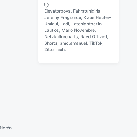
V
e
Elevatorboys
,
Fahrstuhlgirls
,
r
Jeremy Fragrance
,
Klaas Heufer-
ö
Umlauf
,
Ladi
,
Latenightberlin
,
f
Lautlos
,
Mario Novembre
,
S
f
Netzkulturcharts
,
Raed Offiziell
,
c
e
Shorts
,
smd.amanuel
,
TikTok
,
h
n
Zitter nicht
l
t
a
l
g
i
w
c
ö
h
r
u
t
n
e
-
g
r
s
d
a
t
Norén
u
m