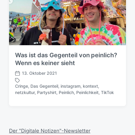
Was ist das Gegenteil von peinlich?
Wenn es keiner sieht
13. Oktober 2021
V
e
Cringe
,
Das Gegenteil
,
instagram
,
kontext
,
r
S
netzkultur
,
Partyshirt
,
Peinlich
,
Peinlichkeit
,
TikTok
ö
c
f
h
f
l
e
a
n
g
t
w
Der "Digitale Notizen"-Newsletter
l
ö