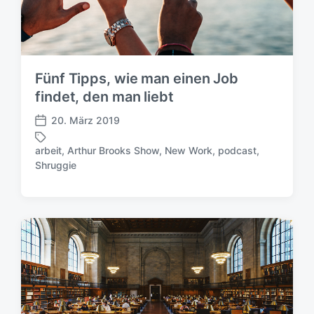
h
e
u
r
n
g
s
Fünf Tipps, wie man einen Job
d
a
findet, den man liebt
t
20. März 2019
u
V
m
e
arbeit
,
Arthur Brooks Show
,
New Work
,
podcast
,
r
S
Shruggie
ö
c
f
h
f
l
e
a
n
g
t
w
l
ö
i
r
c
t
h
e