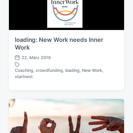
loading: New Work needs Inner
Work
22. März 2019
V
e
Coaching
,
crowdfunding
,
loading
,
New Work
,
r
S
startnext
ö
c
f
h
f
l
e
a
n
g
t
w
l
ö
i
r
c
t