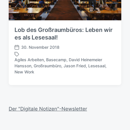
u
r
n
g
s
d
Lob des Großraumbüros: Leben wir
a
es als Lesesaal!
t
u
30. November 2018
V
m
e
Agiles Arbeiten
,
Basecamp
,
David Heinemeier
r
Hansson
,
Großraumbüro
,
Jason Fried
,
Lesesaal
,
S
ö
New Work
c
f
h
f
l
e
a
n
g
t
w
l
Der "Digitale Notizen"-Newsletter
ö
i
r
c
t
h
e
u