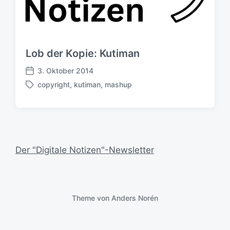
Lob der Kopie: Kutiman
3. Oktober 2014
V
copyright
,
kutiman
,
mashup
e
S
r
c
ö
h
f
l
f
a
e
g
Der "Digitale Notizen"-Newsletter
n
w
t
ö
l
r
i
t
c
e
Theme von
Anders Norén
h
r
u
n