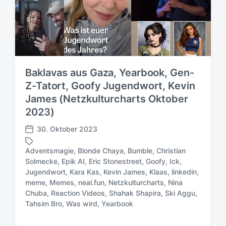
Baklavas aus Gaza, Yearbook, Gen-
Z-Tatort, Goofy Jugendwort, Kevin
James (Netzkulturcharts Oktober
2023)
30. Oktober 2023
V
e
Adventsmagie
,
Blonde Chaya
,
Bumble
,
Christian
r
Solmecke
,
Epik AI
,
Eric Stonestreet
,
Goofy
,
Ick
,
ö
Jugendwort
,
Kara Kas
,
Kevin James
,
Klaas
,
linkedin
,
f
S
meme
,
Memes
,
neal.fun
,
Netzkulturcharts
,
Nina
f
c
Chuba
,
Reaction Videos
,
Shahak Shapira
,
Ski Aggu
,
e
h
Tahsim Bro
,
Was wird
,
Yearbook
n
l
t
a