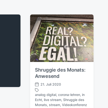
Shruggie des Monats:
Anwesend
21. Juli 2020
V
e
analog digital
,
corona-lehren
,
in
r
Echt
,
live stream
,
Shruggie des
S
ö
Monats
,
stream
,
Videokonferenz
c
f