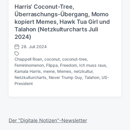
Harris‘ Coconut-Tree,
Überraschungs-Übergang, Momo
kopiert Memes, Hawk Tua Girl und
Talahon (Netzkulturcharts Juli
2024)
28. Juli 2024
V
e
Chappell Roan
,
coconut
,
coconut-tree
,
r
Femininomenon
,
Flippa
,
Freedom
,
Ich muss raus
,
ö
Kamala Harris
,
meme
,
Memes
,
netzkultur
,
S
f
Netzkulturcharts
,
Never Trump Guy
,
Talahon
,
US-
c
f
President
h
e
l
n
a
t
g
l
w
i
ö
c
Der "Digitale Notizen"-Newsletter
r
h
t
u