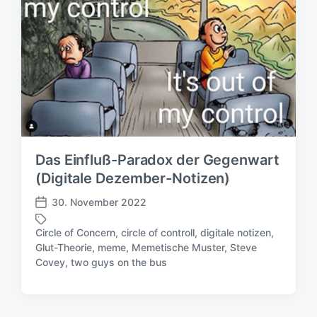
Das Einfluß-Paradox der Gegenwart
(Digitale Dezember-Notizen)
30. November 2022
V
e
Circle of Concern
,
circle of controll
,
digitale notizen
,
r
Glut-Theorie
,
meme
,
Memetische Muster
,
Steve
S
ö
Covey
,
two guys on the bus
c
f
h
f
l
e
a
n