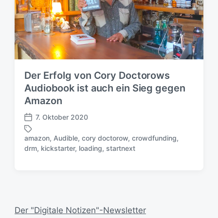
Der Erfolg von Cory Doctorows
Audiobook ist auch ein Sieg gegen
Amazon
7. Oktober 2020
V
e
amazon
,
Audible
,
cory doctorow
,
crowdfunding
,
r
S
drm
,
kickstarter
,
loading
,
startnext
ö
c
f
h
f
l
e
a
n
g
t
w
Der "Digitale Notizen"-Newsletter
l
ö