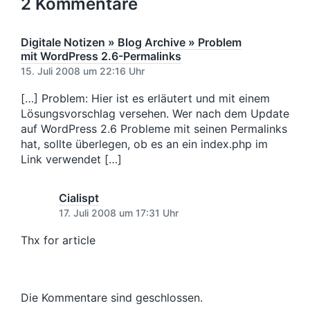
s
2 Kommentare
g
i
d
t
e
n
a
e
r
t
r
Digitale Notizen » Blog Archive » Problem
B
u
B
mit WordPress 2.6-Permalinks
e
e
m
15. Juli 2008 um 22:16 Uhr
i
i
t
t
[…] Problem: Hier ist es erläutert und mit einem
r
r
Lösungsvorschlag versehen. Wer nach dem Update
a
a
auf WordPress 2.6 Probleme mit seinen Permalinks
g
g
hat, sollte überlegen, ob es an ein index.php im
:
:
Link verwendet […]
Cialispt
17. Juli 2008 um 17:31 Uhr
Thx for article
Die Kommentare sind geschlossen.