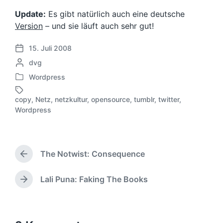
Update:
Es gibt natürlich auch eine deutsche
Version
– und sie läuft auch sehr gut!
15. Juli 2008
V
G
dvg
e
e
r
Wordpress
V
s
ö
e
c
f
copy
,
Netz
,
netzkultur
,
opensource
,
tumblr
,
twitter
,
r
h
S
f
Wordpress
ö
r
c
e
f
i
h
n
f
e
l
t
e
b
a
l
The Notwist: Consequence
n
e
g
V
i
t
n
o
w
c
l
r
v
ö
h
Lali Puna: Faking The Books
N
i
h
o
r
u
ä
c
e
n
t
n
c
h
r
e
g
h
i
t
r
s