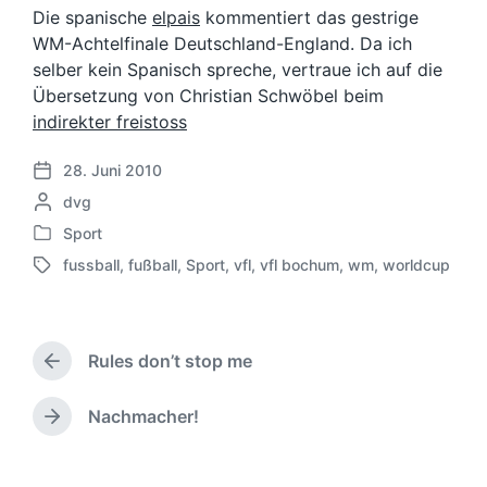
Die spanische
elpais
kommentiert das gestrige
WM-Achtelfinale Deutschland-England. Da ich
selber kein Spanisch spreche, vertraue ich auf die
Übersetzung von Christian Schwöbel beim
indirekter freistoss
28. Juni 2010
V
G
dvg
e
e
r
Sport
V
s
ö
fussball
,
fußball
,
Sport
,
vfl
,
vfl bochum
,
wm
,
worldcup
e
c
f
S
r
h
f
c
ö
r
e
h
f
i
n
l
f
Rules don’t stop me
e
t
a
V
e
b
l
g
o
n
e
i
w
r
Nachmacher!
N
t
n
c
h
ö
ä
l
v
h
e
r
c
i
o
r
u
t