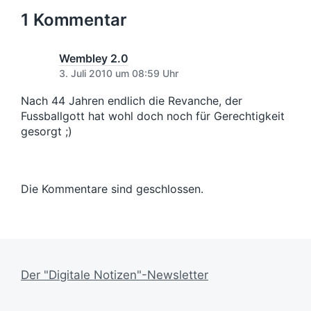
h
c
n
i
n
e
s
1 Kommentar
h
g
g
r
t
t
e
s
e
i
r
d
r
Wembley 2.0
n
B
a
B
3. Juli 2010 um 08:59 Uhr
e
t
e
i
u
i
Nach 44 Jahren endlich die Revanche, der
t
m
t
Fussballgott hat wohl doch noch für Gerechtigkeit
r
r
gesorgt ;)
a
a
g
g
:
:
Die Kommentare sind geschlossen.
Der "Digitale Notizen"-Newsletter