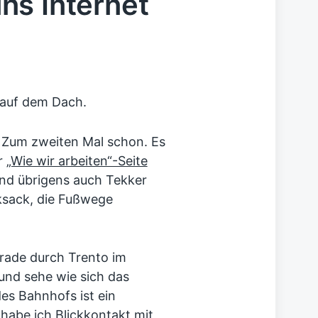
 ins Internet
 auf dem Dach.
. Zum zweiten Mal schon. Es
er
„Wie wir arbeiten“-Seite
und übrigens auch Tekker
sack, die Fußwege
erade durch Trento im
 und sehe wie sich das
es Bahnhofs ist ein
abe ich Blickkontakt mit