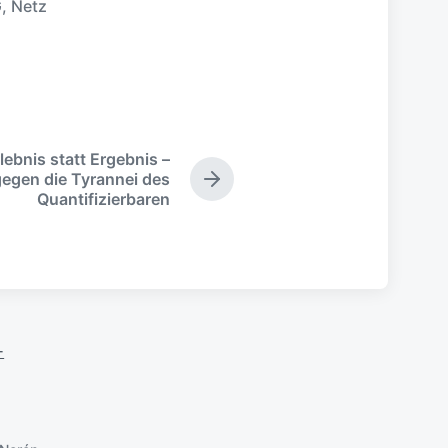
G
,
Netz
lebnis statt Ergebnis –
egen die Tyrannei des
N
Quantifizierbaren
ä
c
h
s
t
e
r
B
-
e
i
t
r
a