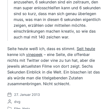
anzusehen, 6 sekunden sind ein zeitraum, den
man super enlosschleifen kann und 6 sekunden
sind so kurz, dass man sich genau überlegen
muss, was man in diesen 6 sekunden eigentlich
zeigen, erzählen oder mitteilen möchte.
einschränkungen machen kreativ, so wie das
auch mal mit 140 zeichen war.
Seite heute weiß ich, dass es stimmt.
Seit heute
kenne ich
vinepeek
– eine Seite, die offenbar
nichts mit Twitter oder vine zu tun hat, aber die
jeweils aktuellsten Filme von dort zeigt. Sechs
Sekunden Einblick in die Welt. Ein bisschen ist das
als würde man die titelgebenden Zutaten
zusammenbringen. Nicht schlecht.
27. Januar 2013
V
G
dvg
e
e
r
Film
,
Netz