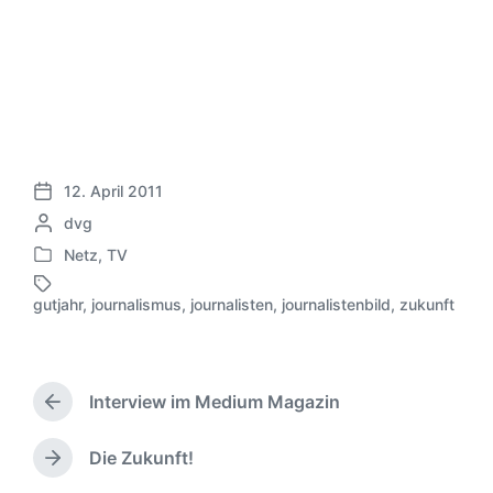
12. April 2011
V
G
dvg
e
e
r
Netz
,
TV
V
s
ö
e
c
f
gutjahr
,
journalismus
,
journalisten
,
journalistenbild
,
zukunft
S
r
h
f
c
ö
r
e
h
f
i
n
l
f
e
t
a
Interview im Medium Magazin
e
b
V
l
g
n
e
o
i
w
t
r
n
c
Die Zukunft!
N
ö
l
h
v
h
ä
r