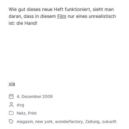
Wie gut dieses neue Heft funktioniert, sieht man
daran, dass in diesem
Film
nur eines unrealistisch
ist: die Hand!
via
4. Dezember 2009
V
G
dvg
e
e
r
Netz
,
Print
V
s
ö
magazin
,
new york
,
wonderfactory
,
Zeitung
,
zukunft
e
c
f
S
r
h