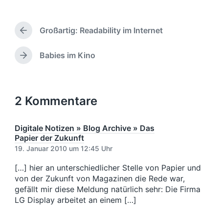
f
c
ö
r
e
h
f
i
n
l
f
Großartig: Readability im Internet
e
t
a
V
e
b
l
g
o
n
e
i
w
r
Babies im Kino
N
t
n
c
h
ö
ä
l
v
h
e
r
c
i
o
r
u
t
h
c
n
i
n
e
s
2 Kommentare
h
g
g
r
t
t
e
s
e
i
r
d
r
Digitale Notizen » Blog Archive » Das
n
B
a
B
Papier der Zukunft
e
t
e
19. Januar 2010 um 12:45 Uhr
i
u
i
t
m
t
[…] hier an unterschiedlicher Stelle von Papier und
r
r
von der Zukunft von Magazinen die Rede war,
a
a
gefällt mir diese Meldung natürlich sehr: Die Firma
g
g
LG Display arbeitet an einem […]
:
: