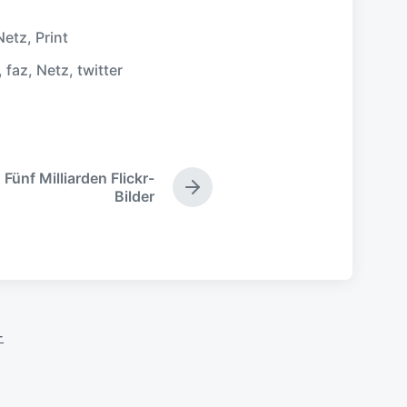
Netz
,
Print
,
faz
,
Netz
,
twitter
Fünf Milliarden Flickr-
N
Bilder
ä
c
h
s
t
e
r
-
B
e
i
t