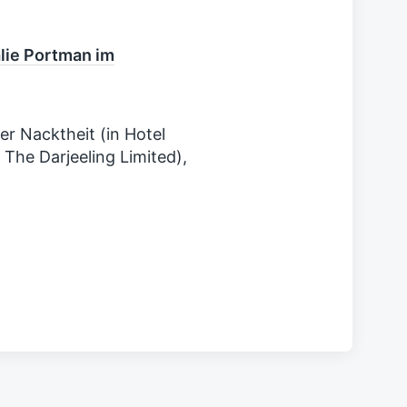
B
e
i
alie Portman im
t
r
a
g
er Nacktheit (in Hotel
:
The Darjeeling Limited),