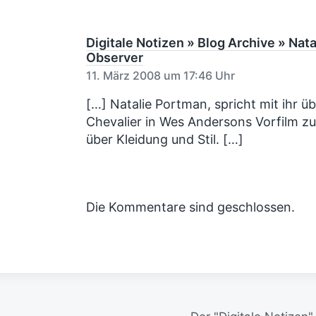
t
u
e
i
n
r
n
g
B
Digitale Notizen » Blog Archive » Nat
e
s
Observer
i
d
11. März 2008 um 17:46 Uhr
t
a
r
[…] Natalie Portman, spricht mit ihr üb
t
a
Chevalier in Wes Andersons Vorfilm zu 
u
g
über Kleidung und Stil. […]
:
m
Die Kommentare sind geschlossen.