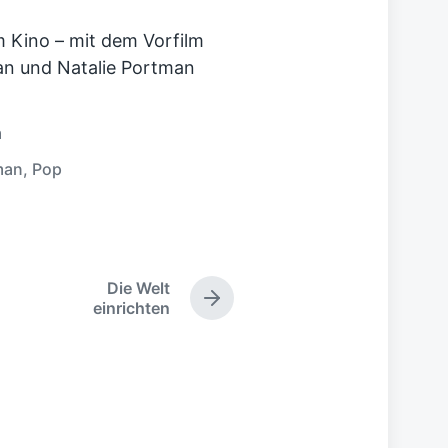
m Kino – mit dem Vorfilm
n und Natalie Portman
m
man
,
Pop
Die Welt
N
einrichten
ä
c
h
s
t
e
r