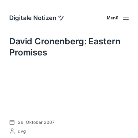
Digitale Notizen ツ
Menü
David Cronenberg: Eastern
Promises
26. Oktober 2007
V
G
dvg
e
e