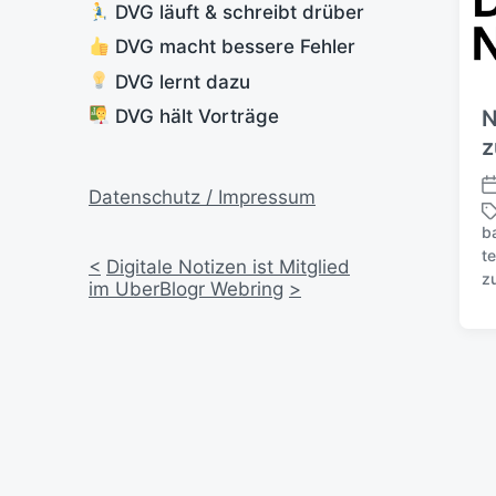
DVG läuft & schreibt drüber
DVG macht bessere Fehler
DVG lernt dazu
DVG hält Vorträge
N
z
Datenschutz / Impressum
V
e
b
r
t
S
<
Digitale Notizen ist Mitglied
ö
z
c
im UberBlogr Webring
>
f
h
f
l
e
a
n
g
t
w
l
ö
i
r
c
t
h
e