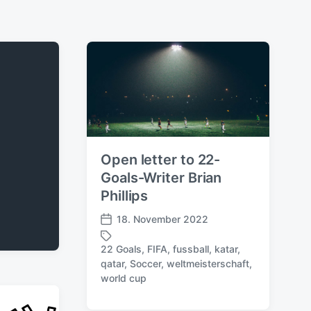
Open letter to 22-
Goals-Writer Brian
Phillips
18. November 2022
V
e
22 Goals
,
FIFA
,
fussball
,
katar
,
r
qatar
,
Soccer
,
weltmeisterschaft
,
S
ö
world cup
c
f
h
f
l