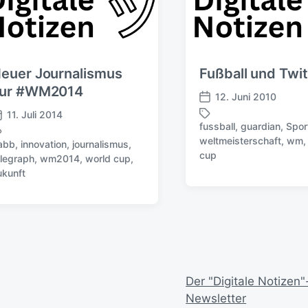
euer Journalismus
Fußball und Twit
ur #WM2014
12. Juni 2010
V
11. Juli 2014
e
fussball
,
guardian
,
Spor
r
weltmeisterschaft
,
wm
S
abb
,
innovation
,
journalismus
,
ö
cup
c
elegraph
,
wm2014
,
world cup
,
f
h
ukunft
f
l
e
a
n
g
t
w
l
ö
i
r
c
t
h
Der "Digitale Notizen"
e
u
Newsletter
r
n