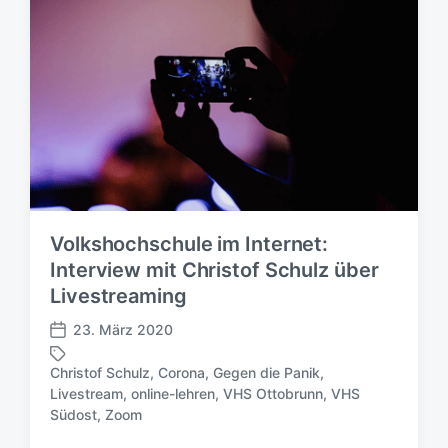
Volkshochschule im Internet:
Interview mit Christof Schulz über
Livestreaming
23. März 2020
V
e
Christof Schulz
,
Corona
,
Gegen die Panik
,
r
Livestream
,
online-lehren
,
VHS Ottobrunn
,
VHS
S
ö
Südost
,
Zoom
c
f
h
f