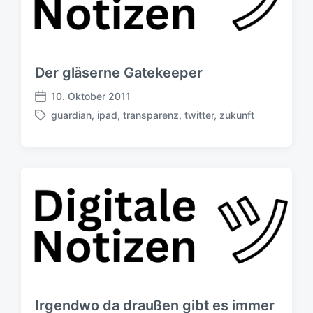
Der gläserne Gatekeeper
10. Oktober 2011
V
guardian
,
ipad
,
transparenz
,
twitter
,
zukunft
e
S
r
c
ö
h
f
l
f
a
e
g
n
w
t
ö
l
r
i
t
c
e
h
r
u
Irgendwo da draußen gibt es immer
n