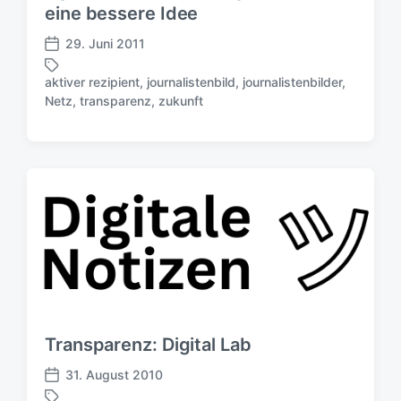
eine bessere Idee
g
s
29. Juni 2011
d
V
a
e
aktiver rezipient
,
journalistenbild
,
journalistenbilder
,
t
r
S
Netz
,
transparenz
,
zukunft
u
ö
c
m
f
h
f
l
e
a
n
g
t
w
l
ö
i
r
c
t
h
e
u
r
n
g
Transparenz: Digital Lab
s
d
31. August 2010
V
a