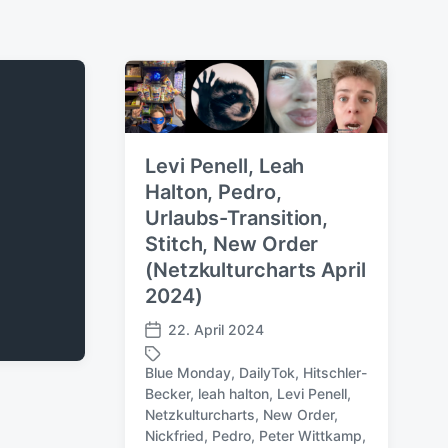
Levi Penell, Leah
Halton, Pedro,
Urlaubs-Transition,
Stitch, New Order
(Netzkulturcharts April
2024)
22. April 2024
V
e
Blue Monday
,
DailyTok
,
Hitschler-
r
Becker
,
leah halton
,
Levi Penell
,
ö
Netzkulturcharts
,
New Order
,
f
Nickfried
,
Pedro
,
Peter Wittkamp
,
S
f