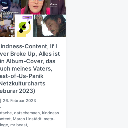
indness-Content, If I
ver Broke Up, Alles ist
in Album-Cover, das
uch meines Vaters,
ast-of-Us-Panik
Netzkulturcharts
eburar 2023)
26. Februar 2023
atsche
,
datschemaen
,
kindness
ontent
,
Marco Linstädt
,
meta-
ringe
,
mr beast
,