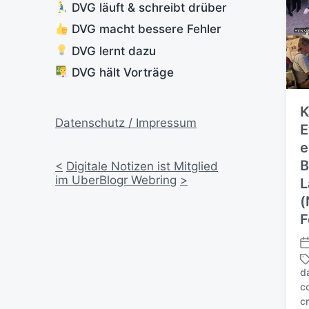
DVG läuft & schreibt drüber
DVG macht bessere Fehler
DVG lernt dazu
DVG hält Vorträge
K
Datenschutz / Impressum
E
e
B
<
Digitale Notizen ist Mitglied
im UberBlogr Webring
>
L
(
F
V
e
d
r
c
ö
c
f
S